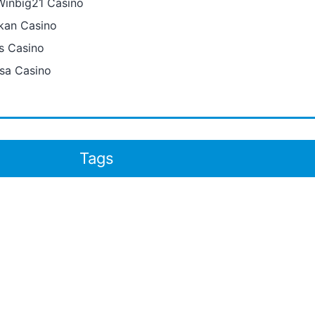
 Winbig21 Casino
kan Casino
s Casino
osa Casino
Tags