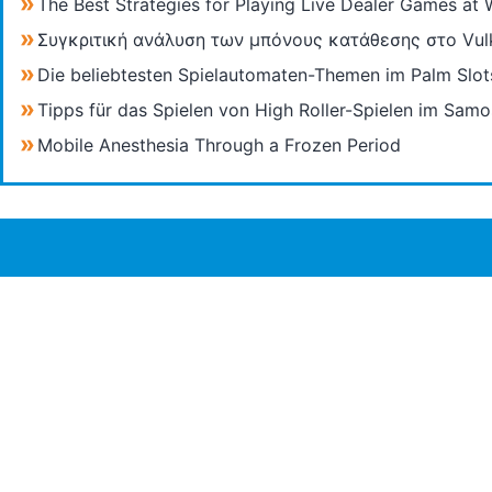
The Best Strategies for Playing Live Dealer Games at
Συγκριτική ανάλυση των μπόνους κατάθεσης στο Vul
Die beliebtesten Spielautomaten-Themen im Palm Slot
Tipps für das Spielen von High Roller-Spielen im Sam
Mobile Anesthesia Through a Frozen Period