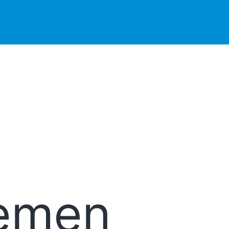
hemen