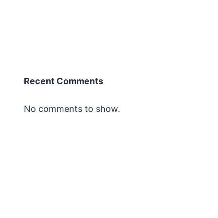
Recent Comments
No comments to show.