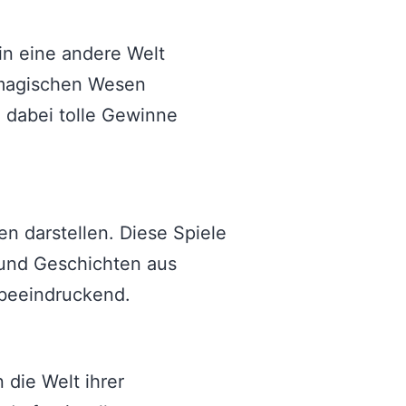
in eine andere Welt
 magischen Wesen
d dabei tolle Gewinne
en darstellen. Diese Spiele
n und Geschichten aus
 beeindruckend.
 die Welt ihrer