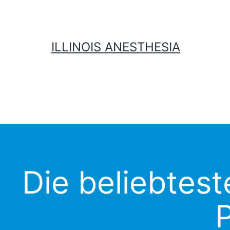
Skip
to
content
ILLINOIS ANESTHESIA
Die beliebtes