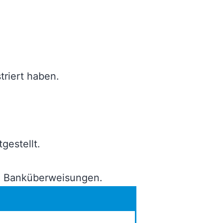
triert haben.
gestellt.
nd Banküberweisungen.