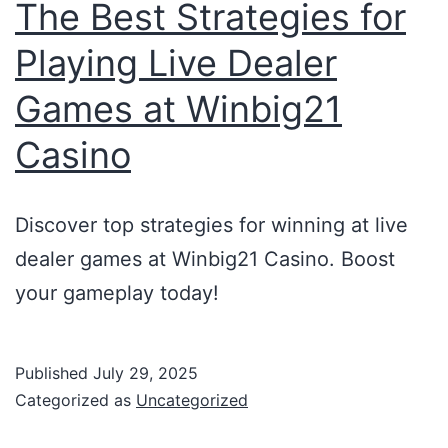
The Best Strategies for
Playing Live Dealer
Games at Winbig21
Casino
Discover top strategies for winning at live
dealer games at Winbig21 Casino. Boost
your gameplay today!
Published
July 29, 2025
Categorized as
Uncategorized